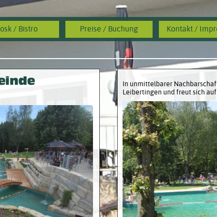
osk / Bistro
Preise / Buchung
Kontakt / Imp
einde
In unmittelbarer Nachbarschaf
Leibertingen und freut sich auf